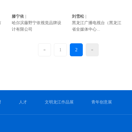
滕宁依
|
刘雪松
|
有
哈尔滨藤野宁依视觉品牌设
黑龙江广播电视台（黑龙江
计有限公司
省全媒体中心...
«
1
2
»
材
人才
文明龙江作品展
青年创意展