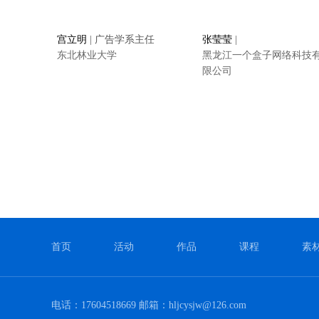
宫立明
| 广告学系主任
张莹莹
|
东北林业大学
黑龙江一个盒子网络科技
限公司
首页
活动
作品
课程
素
电话：17604518669 邮箱：hljcysjw@126.com