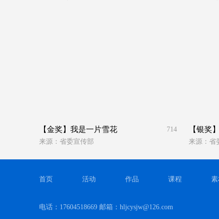
【金奖】我是一片雪花
【银奖】
714
来源：省委宣传部
来源：省
首页
活动
作品
课程
素
电话：17604518669 邮箱：hljcysjw@126.com