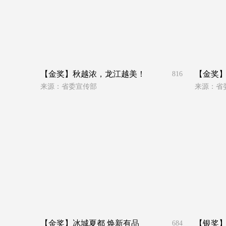
【金奖】秋越浓，龙江越美！
【金奖】
816
来源：省委宣传部
来源：省
【金奖】冰城夏都 焕新有品
【银奖
684