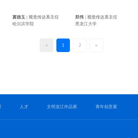
冀德玉
| 视觉传达系主任
郑伟
| 视觉传达系主任
哈尔滨学院
黑龙江大学
«
1
2
»
材
人才
文明龙江作品展
青年创意展