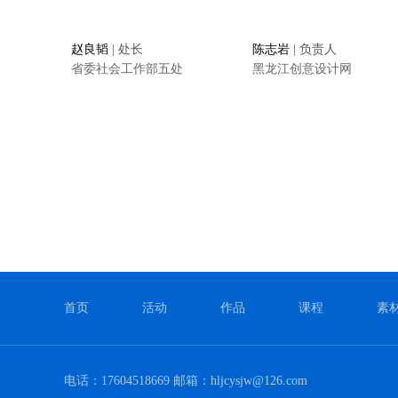
赵良韬
| 处长
陈志岩
| 负责人
省委社会工作部五处
黑龙江创意设计网
首页
活动
作品
课程
素
电话：17604518669 邮箱：hljcysjw@126.com