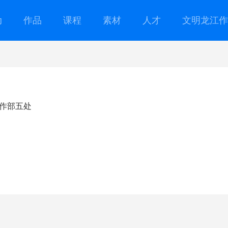
动
作品
课程
素材
人才
文明龙江作
作部五处