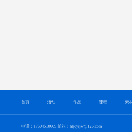
首页
活动
作品
课程
素
电话：17604518669 邮箱：hljcysjw@126.com