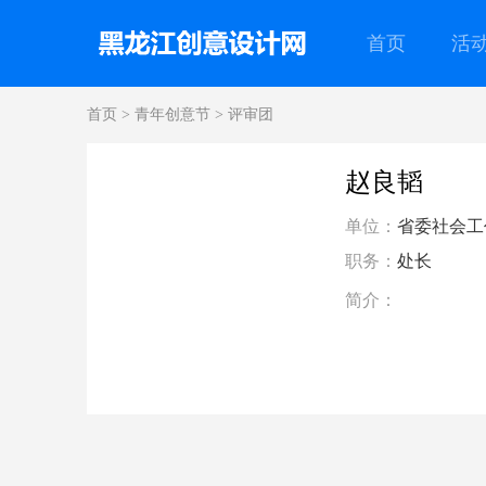
首页
活
首页
>
青年创意节
>
评审团
赵良韬
单位：
省委社会工
职务：
处长
简介：