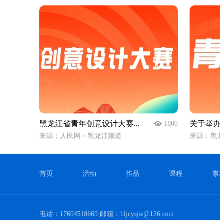
黑龙江省青年创意设计大赛...
关于举办
1800
来源：人民网－黑龙江频道
来源：黑
首页
活动
作品
课程
素
电话：17604518669 邮箱：hljcysjw@126.com