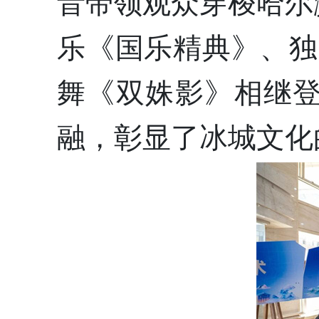
音带领观众穿梭哈尔
乐《国乐精典》、独舞
舞《双姝影》相继
融，彰显了冰城文化