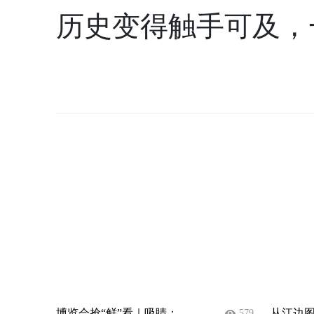
历史变得触手可及，
博览会抢“鲜”看｜吸睛：...
从江边图
579