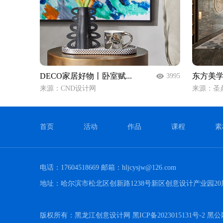
DECO家居好物丨卧室赋...
东方美学
3995
来源：CND设计网
来源：圣鼎
首页
活动
作品
课程
素
电话：17604518669 邮箱：hljcysjw@126.com
地址：哈尔滨市松北区创新路1238号新区创意设计产业园20
版权所有：黑龙江创意设计网 黑ICP备2023015131号-2 黑公网安备