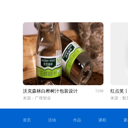
沃克森林白桦树汁包装设计
红点奖丨Ho
5108
来源：广维智业
来源：数
首页
活动
作品
课程
素