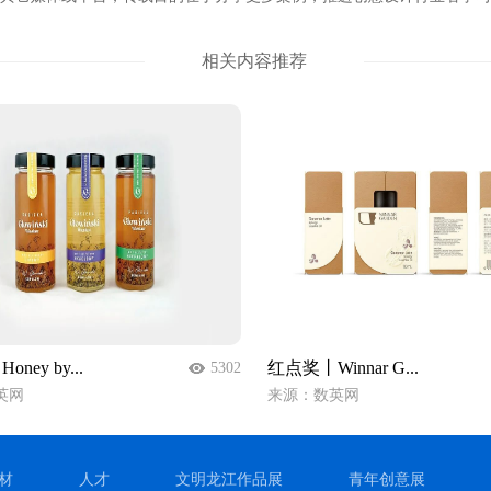
相关内容推荐
ney by...
红点奖丨Winnar G...
5302
英网
来源：数英网
材
人才
文明龙江作品展
青年创意展