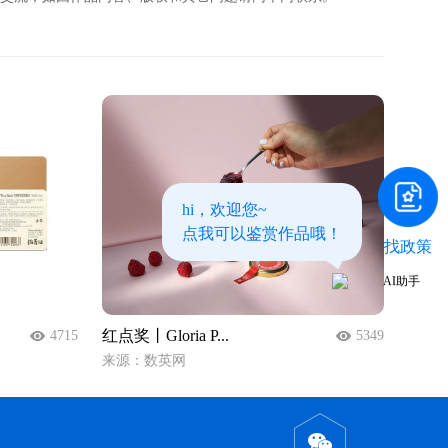
hi，欢迎您~
点我可以鉴赏作品哦！
找政策
红点奖丨Gloria P...
4715
5349
来源：数英网