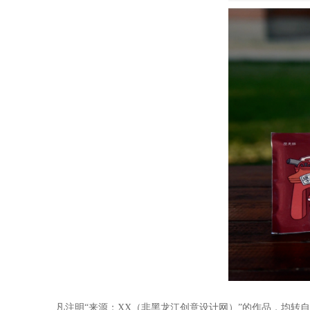
凡注明“来源：XX（非黑龙江创意设计网）”的作品，均