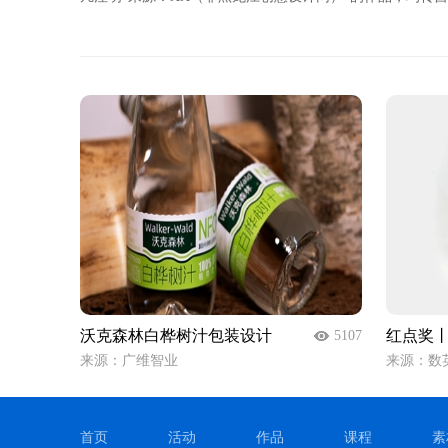
沃克森林白桦树汁包装设计
红点奖丨Ho
5107
来源：广维智业
来源：数
首页
活动
作品
课程
素