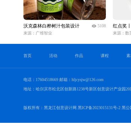
沃克森林白桦树汁包装设计
红点奖丨Ho
5108
来源：广维智业
来源：数
首页
活动
作品
课程
素
电话：17604518669 邮箱：hljcysjw@126.com
地址：哈尔滨市松北区创新路1238号新区创意设计产业园20
版权所有：黑龙江创意设计网 黑ICP备2023015131号-2 黑公网安备