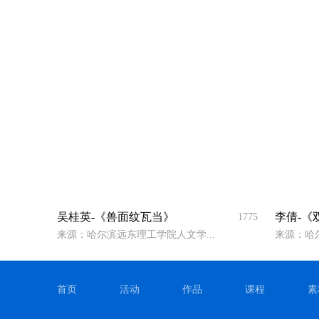
吴桂英-《兽面纹瓦当》
李倩-《
1775
来源：哈尔滨远东理工学院人文学...
来源：哈尔
首页
活动
作品
课程
素